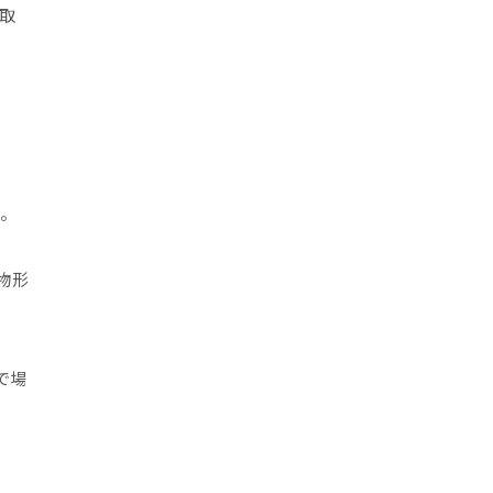
取
。
物形
で場