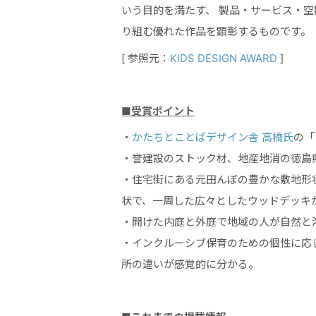
いう目的を満たす、 製品・サービス・
り組む優れた作品を顕彰するものです。
[ 参照元：
KIDS DESIGN AWARD
]
■受賞ポイント
・
かたちとことばデザイン舎 高橋氏
の「
・誉建設のストック材、地産地消の徳島
・住宅街にある元田んぼの豊かな敷地形
状で、一周した広々としたウッドデッキ
・開けた内庭と外庭で地域の人が自然と
・インクルーシブ保育のための個性に応
所の違いが感覚的に分かる。