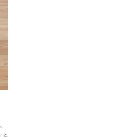
に、
」と