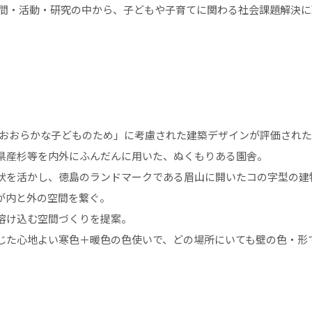
空間・活動・研究の中から、子どもや子育てに関わる社会課題解決に
おおらかな子どものため」に考慮された建築デザインが評価された
県産杉等を内外にふんだんに用いた、ぬくもりある園舎。
状を活かし、徳島のランドマークである眉山に開いたコの字型の建
が内と外の空間を繋ぐ。
溶け込む空間づくりを提案。
じた心地よい寒色＋暖色の色使いで、どの場所にいても壁の色・形