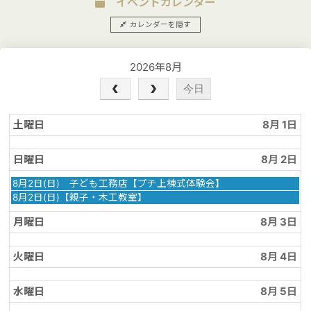
イベントカレンダー
カレンダーを隠す
2026年8月
今日
土曜日
8月 1
日曜日
8月 2
日
8月2日(日) 子ども工務店【プチ上棟式体験会】
曜
日
8月2日(日)【親子・木工教室】
日,
曜
8
日,
月曜日
8月 3
月
8
2nd
月
2026
2nd
火曜日
8月 4
2026
水曜日
8月 5