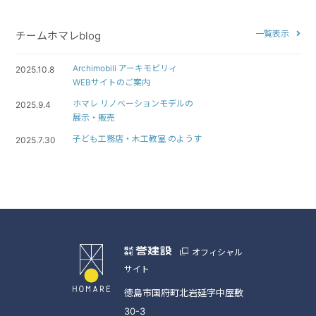
一覧表示
チームホマレblog
Archimobili アーキモビリィ
2025.10.8
WEBサイトのご案内
ホマレ リノベーションモデルの
2025.9.4
展示・販売
子ども工務店・木工教室 のようす
2025.7.30
オフィシャル
サイト
徳島市国府町北岩延字中屋敷
30-3