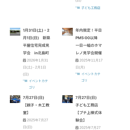
(日)
子ども工務店
1月31日(土)・2
年内限定！平日
月1日(日) 新築
PM5:00以降
平屋住宅完成見
一日一組のホマ
学会 in北島町
レノ見学会開催
2026年1月31
2025年11月17
日(土) - 2月1日
日(月)
イベントカテ
(日)
ゴリ
イベントカテ
ゴリ
7月27日(日)
7月27日(日)
【親子・木工教
子ども工務店
室】
【プチ上棟式体
験会】
2025年7月27
日(日)
2025年7月27