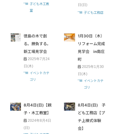
子ども木工教
日(日)
室
子ども工務店
徳島の木で創
1月30日（木）
る。勝負する。
リフォーム完成
新工場見学会
見学会 in南庄
町
2025年7月24
日(木)
2025年1月30
イベントカテ
日(木)
ゴリ
イベントカテ
ゴリ
8月4日(日)【親
8月4日(日) 子
子・木工教室】
ども工務店【プ
チ上棟式体験
2024年8月4日
(日)
会】