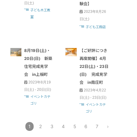
日(土)
験会】
子ども木工教
2023年8月26
室
日(土)
子ども工務店
8月19日(土)・
【ご好評につき
20日(日) 新築
再度開催】4月
住宅完成見学
22日(土)・23日
会 in上板町
(日) 完成見学
会 in南庄町
2023年8月19
日(土) - 20日(日)
2023年4月22
イベントカテ
日(土) - 23日(日)
ゴリ
イベントカテ
ゴリ
1
2
3
4
5
6
7
›