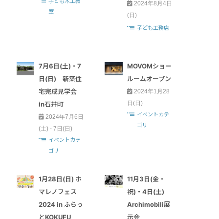
子ども木工教
2024年8月4日
室
(日)
子ども工務店
7月6日(土)・7
MOVOMショー
日(日) 新築住
ルームオープン
宅完成見学会
2024年1月28
日(日)
in石井町
イベントカテ
2024年7月6日
ゴリ
(土) - 7日(日)
イベントカテ
ゴリ
1月28日(日) ホ
11月3日(金・
マレノフェス
祝)・4日(土)
2024 in ふらっ
Archimobili展
とKOKUFU
示会