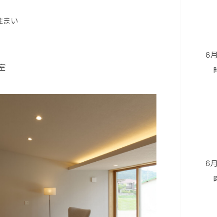
④
住まい
⑤
⑥
6
室
時
②
③
④
⑤
⑥
6
時
②
③