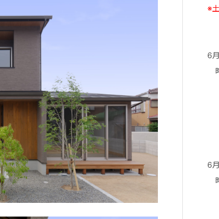
※
相
6
時
④
⑤
⑥
6
時