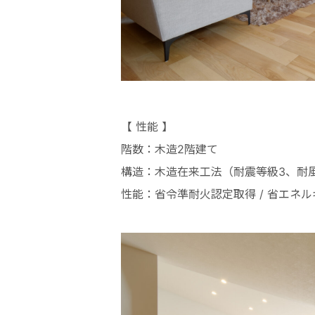
【 性能 】
階数：木造2階建て
構造：木造在来工法（耐震等級3、耐
性能：省令準耐火認定取得 / 省エネ