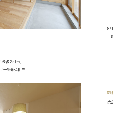
⑤
⑥
6
時
②
③
④
風等級2相当）
⑤
ルギー等級4相当
⑥
開
徳