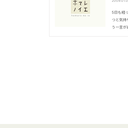
2009.01
5日も経
つと気持
う一言が