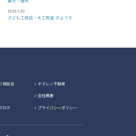
展示・販売
2025.7.30
子ども工務店・木工教室 のようす
り相談会
ホマレノ不動産
会社概要
ブログ
プライバシーポリシー