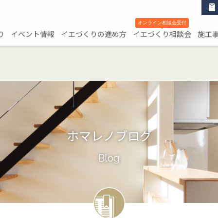
オンライン相談会受付
▼
り
イベント情報
イエづくりの進め方
イエづくり相談会
施工
ホマレノブログ
Blog