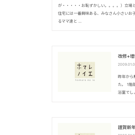
が・・・・・お恥ずかしい。。。。）立場
住宅には一番興味ある、みなさん小さいお
るママ達と …
改修+増
2009.0
昨年から
た。 1
浴室でし
謹賀新