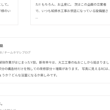
として。
た!! もちろん、お土産に。 次はこの企画の立案者
子様のい
で、いつも給排水工事お世話になっている設備屋さ
…
築
1.08 / チームホマレブログ
解体作業がはじまったY邸。新年早々は、大工工事のねおこしから始まりまし
階部分の構造材だけを残しての改修部分＋増築があります。 写真に見えるRCは
ょうか？どんな浴室になるか楽しみです。
年。