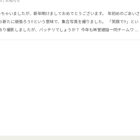
.05 / お知らせ
っちゃいましたが、新年明けましておめでとうございます。 年初めのごあいさ
ち新たに頑張ろう!!という意味で、集合写真を撮りました。 「笑顔で!!」とい
あり撮影しましたが、バッチリでしょうか？ 今年も㈱誉建設一同チームワ …