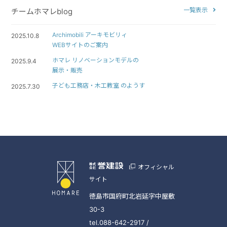
一覧表示
チームホマレblog
Archimobili アーキモビリィ
2025.10.8
WEBサイトのご案内
ホマレ リノベーションモデルの
2025.9.4
展示・販売
子ども工務店・木工教室 のようす
2025.7.30
オフィシャル
サイト
徳島市国府町北岩延字中屋敷
30-3
tel.088-642-2917 /