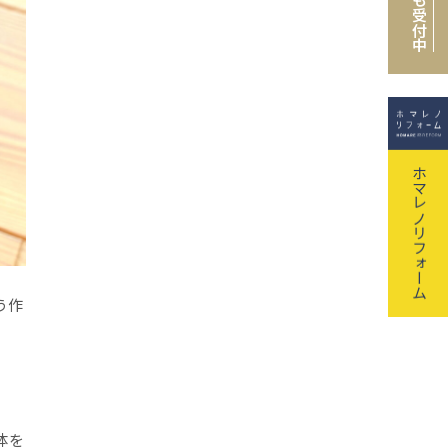
も受付中
ホマレノリフォーム
う作
体を