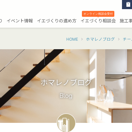
オンライン相談会受付
▼
り
イベント情報
イエづくりの進め方
イエづくり相談会
施工
HOME
ホマレノブログ
チー
ホマレノブログ
Blog