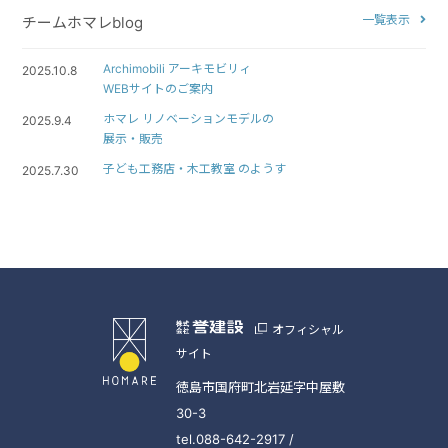
一覧表示
チームホマレblog
Archimobili アーキモビリィ
2025.10.8
WEBサイトのご案内
ホマレ リノベーションモデルの
2025.9.4
展示・販売
子ども工務店・木工教室 のようす
2025.7.30
オフィシャル
サイト
徳島市国府町北岩延字中屋敷
30-3
tel.088-642-2917 /