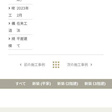
竣
2023年
工
2月
構
在来工
造
法
規
平屋建
模
て
前の施工事例
次の施工事例
すべて
新築 (平家)
新築 (2階建)
新築 (3階建)