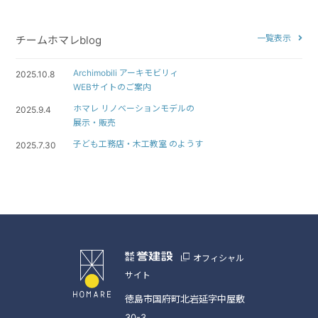
一覧表示
チームホマレblog
Archimobili アーキモビリィ
2025.10.8
WEBサイトのご案内
ホマレ リノベーションモデルの
2025.9.4
展示・販売
子ども工務店・木工教室 のようす
2025.7.30
オフィシャル
サイト
徳島市国府町北岩延字中屋敷
30-3