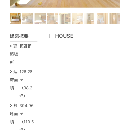
I HOUSE
建築概要
建
板野郡
築場
所
延
126.28
床面
㎡
積
（38.2
坪）
敷
394.96
地面
㎡
積
（119.5
坪）