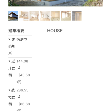
I HOUSE
建築概要
建
徳島市
築場
所
延
144.08
床面
㎡
積
（43.58
坪）
敷
286.55
地面
㎡
積
（86.68
坪）