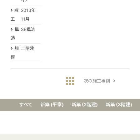
竣
2013年
工
11月
構
SE構法
造
規
二階建
模
次の施工事例
すべて
新築 (平家)
新築 (2階建)
新築 (3階建)