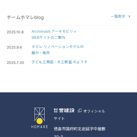
一覧表示
チームホマレblog
Archimobili アーキモビリィ
2025.10.8
WEBサイトのご案内
ホマレ リノベーションモデルの
2025.9.4
展示・販売
子ども工務店・木工教室 のようす
2025.7.30
オフィシャル
サイト
徳島市国府町北岩延字中屋敷
30-3