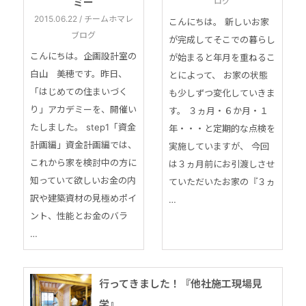
ミー
ログ
2015.06.22 / チームホマレ
こんにちは。 新しいお家
ブログ
が完成してそこでの暮らし
こんにちは。企画設計室の
が始まると年月を重ねるこ
白山 美穂です。昨日、
とによって、 お家の状態
「はじめての住まいづく
も少しずつ変化していきま
り」アカデミーを、開催い
す。 ３ヵ月・６か月・１
たしました。 step1「資金
年・・・と定期的な点検を
計画編」資金計画編では、
実施していますが、 今回
これから家を検討中の方に
は３ヵ月前にお引渡しさせ
知っていて欲しいお金の内
ていただいたお家の『３ヵ
訳や建築資材の見極めポイ
…
ント、性能とお金のバラ
…
行ってきました！『他社施工現場見
学』