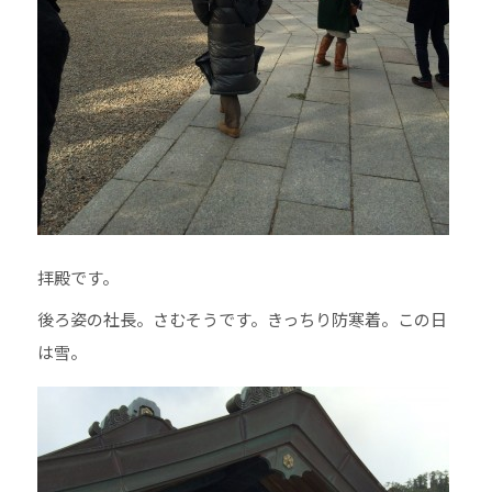
拝殿です。
後ろ姿の社長。さむそうです。きっちり防寒着。この日
は雪。