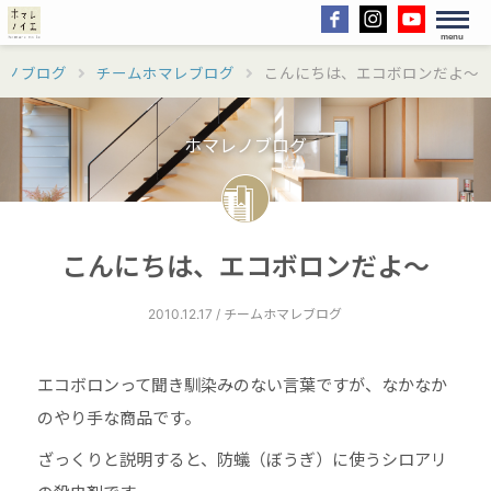
menu
レノブログ
チームホマレブログ
こんにちは、エコボロンだよ～
ホマレノブログ
こんにちは、エコボロンだよ～
2010.12.17 / チームホマレブログ
エコボロンって聞き馴染みのない言葉ですが、なかなか
のやり手な商品です。
ざっくりと説明すると、防蟻（ぼうぎ）に使うシロアリ