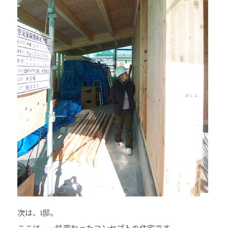
次は、I邸。