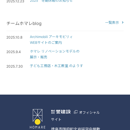
2025 冬期休暇のお知らせ
2025.12.23
一覧表示
チームホマレblog
Archimobili アーキモビリィ
2025.10.8
WEBサイトのご案内
ホマレ リノベーションモデルの
2025.9.4
展示・販売
子ども工務店・木工教室 のようす
2025.7.30
オフィシャル
サイト
徳島市国府町北岩延字中屋敷