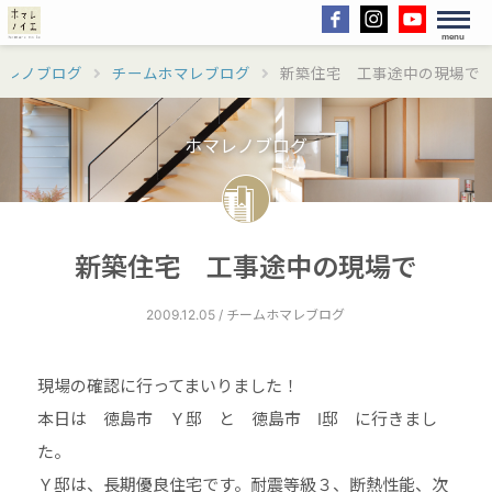
menu
マレノブログ
チームホマレブログ
新築住宅 工事途中の現場で
ホマレノブログ
新築住宅 工事途中の現場で
2009.12.05 / チームホマレブログ
現場の確認に行ってまいりました！
本日は 徳島市 Ｙ邸 と 徳島市 I邸 に行きまし
た。
Ｙ邸は、長期優良住宅です。耐震等級３、断熱性能、次