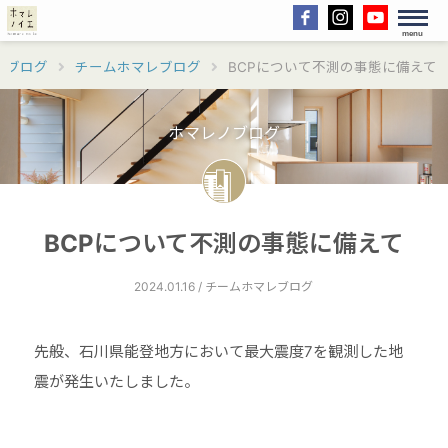
menu
ノブログ
チームホマレブログ
BCPについて不測の事態に備えて
ホマレノブログ
BCPについて不測の事態に備えて
2024.01.16 / チームホマレブログ
先般、石川県能登地方において最大震度7を観測した地
震が発生いたしました。