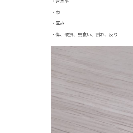
・含水率
・巾
・厚み
・傷、破損、虫食い、割れ、反り