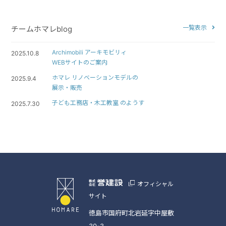
一覧表示
チームホマレblog
Archimobili アーキモビリィ
2025.10.8
WEBサイトのご案内
ホマレ リノベーションモデルの
2025.9.4
展示・販売
子ども工務店・木工教室 のようす
2025.7.30
オフィシャル
サイト
徳島市国府町北岩延字中屋敷
30-3