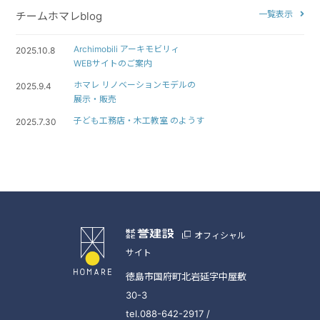
一覧表示
チームホマレblog
Archimobili アーキモビリィ
2025.10.8
WEBサイトのご案内
ホマレ リノベーションモデルの
2025.9.4
展示・販売
子ども工務店・木工教室 のようす
2025.7.30
オフィシャル
サイト
徳島市国府町北岩延字中屋敷
30-3
tel.088-642-2917 /