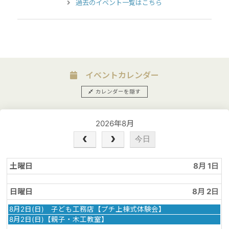
過去のイベント一覧はこちら
イベントカレンダー
カレンダーを隠す
2026年8月
今日
土曜日
8月 1
日曜日
8月 2
日
8月2日(日) 子ども工務店【プチ上棟式体験会】
曜
日
8月2日(日)【親子・木工教室】
日,
曜