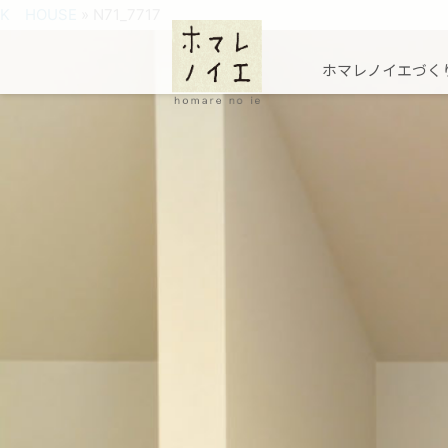
K HOUSE
» N71_7717
ホマレノイエづく